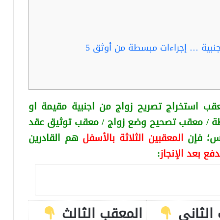
ربما تفيدك قراءة: معاملة زواج من اجنبية … إجراءات مبسطة من أوثق 5
قب استخراج تصريح زواج من اجنبية
مقيمة او
ة / معقب تصحيح وضع زواج / معقب توثيق عقد
كس
؛ فإن
المعقبين الثلاثة بالأسفل
هم القادرين
دفع بعد الإنجاز
:
الثاني
المعقب الثالث