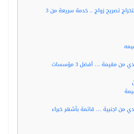
ربما تفيدك قراءة: مطلوب معقب استخراج تصريح زواج .. خدمة سريعة من 3
يمه
ربما تفيدك قراءة:موافقة زواج سعودي من مقيمة … أفضل 3 مؤسسات
يمة
ي من اجنبية … قائمة بأشهر خبراء