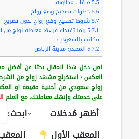
5.5
ملفات مطلوبة:
5.6
خطوات تصحيح وضع زواج
5.7
شروط تصحيح وضع زواج بدون تصريح
5.7.1
مكاتب بالسعودية
5.7.2
المصدر: مدينة الرياض
لمن دخل هذا المقال بحثا عن أفضل مع
العكس
/ استخراج مشهد زواج من الشرط
زواج سعودي من أجنبية
مقيمة او الع
على خدمتك وإنهاء معاملتك. مع العلم
ال
أظهر مُدخلات
ابحث:
المعقب الأول
المعقب 