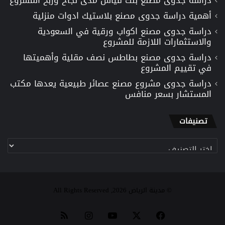
أهمية دراسة جدوى مصنع بلاستيك ادوات منزلية
دراسة جدوى مصنع اكواب ورقية في السعودية
والاستثمارات اللازمة للمشروع
دراسة جدوى مصنع بطاطس نصف مقلية وأهميتها
في تقييم المشروع
دراسة جدوى مشروع مصنع عصائر طبيعية يعدها مكتب
المستشار بسعر منافس
تصنيفات
تصنيفات
© مدينة الرياض 2026, All Rights Reserved
‫X
فيسبوك
‫YouTube
انستقرام
ملخص