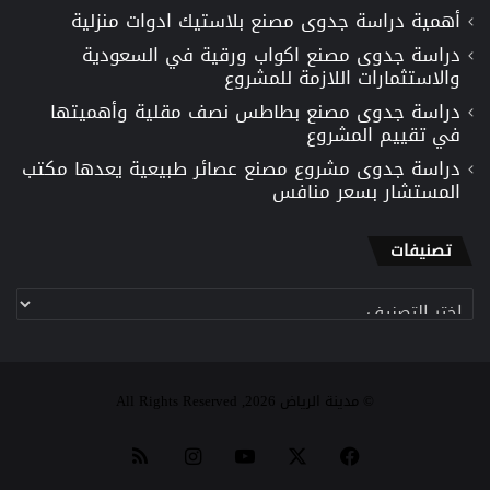
أهمية دراسة جدوى مصنع بلاستيك ادوات منزلية
دراسة جدوى مصنع اكواب ورقية في السعودية
والاستثمارات اللازمة للمشروع
دراسة جدوى مصنع بطاطس نصف مقلية وأهميتها
في تقييم المشروع
دراسة جدوى مشروع مصنع عصائر طبيعية يعدها مكتب
المستشار بسعر منافس
تصنيفات
تصنيفات
© مدينة الرياض 2026, All Rights Reserved
‫X
فيسبوك
‫YouTube
انستقرام
ملخص