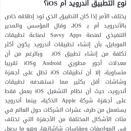
نوع التطبيق أندرويد أم iOS؟
يختلف الأمر إذا كان التطبيق الذي تود إطلاقه خاص
بالأندرويد أم بـ IOS، وقال المؤسس والمدير
التنفيذي لمنصة Savvy Apps لصناعة تطبيقات
الموبايل، بأن إنشاء تطبيقات أندرويد يكون أكثر
تكلفة من إنشاء تطبيق iOS. وبالرغم من أن
معدلات أجور مطوري Android وiOS تقريبا
متساوية، إلا أن تطبيقات iOS تطل على أجهزة
وشاشات أقل بكثير مما تستهدفه تطبيقات
أندرويد، حيث أن نظام التشغيل iOS يعمل فقط
على أجهزة شركة Apple الذكية، بينما أندرويد
يستعمل من طرف عشرات الشركات حول العالم في
مئات الأشكال المختلفة من الأجهزة التي تختلف
في المواصفات ومقاسات شاشاتها، وهو ما يجعل