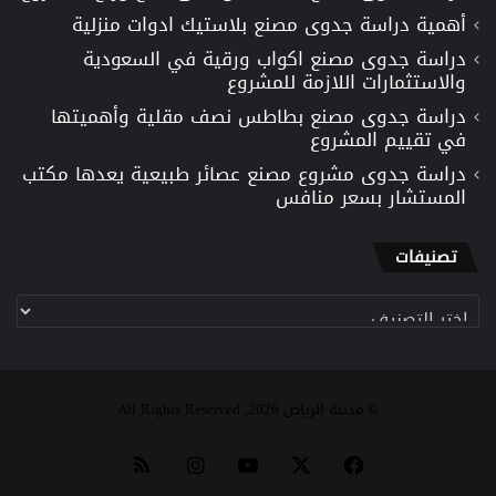
أهمية دراسة جدوى مصنع بلاستيك ادوات منزلية
دراسة جدوى مصنع اكواب ورقية في السعودية
والاستثمارات اللازمة للمشروع
دراسة جدوى مصنع بطاطس نصف مقلية وأهميتها
في تقييم المشروع
دراسة جدوى مشروع مصنع عصائر طبيعية يعدها مكتب
المستشار بسعر منافس
تصنيفات
تصنيفات
© مدينة الرياض 2026, All Rights Reserved
‫X
فيسبوك
‫YouTube
انستقرام
ملخص