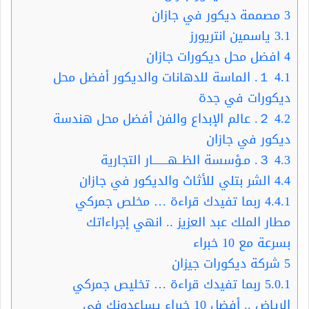
3
مصممة ديكور في جازان
3.1
ياسمين انتريورز
4
افضل محل ديكورات جازان
4.1
１. الماسة للدهانات والديكور أفضل محل
ديكورات في جدة
4.2
２. عالم الإبداع والفن أفضل محل هندسة
ديكور في جازان
4.3
３. مـؤسسة الظــهـــــــار التجارية
4.4
الشر بتلي للأثاث والديكور في جازان
4.4.1
ربما تفيدك قراءة … مخلص جمركي
مطار الملك عبد العزيز .. انهي إجراءاتك
بسرعة مع 10 خبراء
5
شركة ديكورات جيزان
5.0.1
ربما تفيدك قراءة … تخليص جمركي
الرياض .. أفضل 10 خبراء يساعدونك في