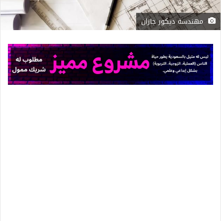
مهندسة ديكور جازان