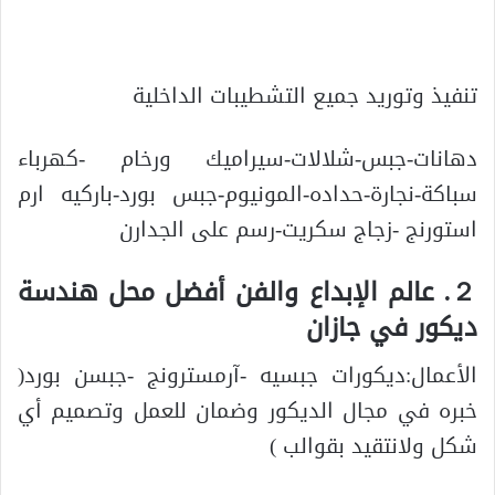
تنفيذ وتوريد جميع التشطيبات الداخلية
دهانات-جبس-شلالات-سيراميك ورخام -كهرباء
سباكة-نجارة-حداده-المونيوم-جبس بورد-باركيه ارم
استورنج -زجاج سكريت-رسم على الجدارن
２. عالم الإبداع والفن أفضل محل هندسة
ديكور في جازان
الأعمال:ديكورات جبسيه -آرمسترونج -جبسن بورد(
خبره في مجال الديكور وضمان للعمل وتصميم أي
شكل ولانتقيد بقوالب )