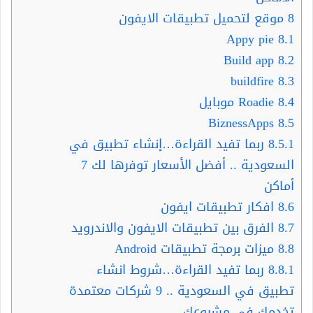
8
موقع لتحميل تطبيقات الايفون
Appy pie
8.1
Build app
8.2
buildfire
8.3
8.4
Roadie موبايل
BiznessApps
8.5
8.5.1
ربما تفيد القراءة…إنشاء تطبيق في
السعودية .. أفضل الأسعار توفرها لك 7
أماكن
8.6
افكار تطبيقات ايفون
8.7
الفرق بين تطبيقات الايفون والاندرويد
8.8
ميزات برمجة تطبيقات Android
8.8.1
ربما تفيد القراءة…شروط انشاء
تطبيق في السعودية .. 9 شركات معتمدة
تخدمك في مشروعك