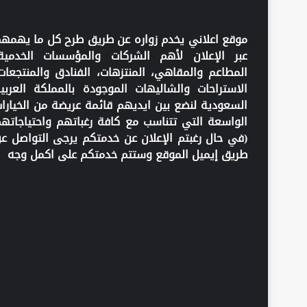
موقع اعلاني يخدم زواره عن طريق طرح كل ما يهمه
عبر الإعلان لأهم الشركات والمؤسسات الخدمية
المطاعم والمقاهي، المنتزهات، الفنادق والمنتجعات
الاستراحات والشاليهات الموجودة بالمملكة العربي
السعودية لنضع بين ايديهم قائمة عريضة من الخيارا
الواسعة التي تتناسب مع كافة رغباتهم واحتياجاته
(في حال رغبتم الإعلان عن خدمتكم يرجى التواصل ع
طريق إيميل الموقع وستتم خدمتكم على اكمل وجه