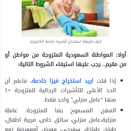
كيف طريقة استخراج تأشيرة خادمة الكترونيا
أولا: المواطنة السعودية المتزوجة من مواطن أو
من مقيم.. يجب عليها استيفاء الشروط التالية:
إذا قلت
اريد استخراج فيزا خادمة
، فاعلم أن
الحد الأعلى للتأشيرات الرجالية للمتزوجة =1
منها “عامل منزلي” واحد فقط.
المهن المسموح بها للمتزوجة: عاملة
منزلية،عامل منزلي، سائق خاص، مربية اطفال،
طباخ، طباخة، سفرجي، ممرض أوممرضة (مع