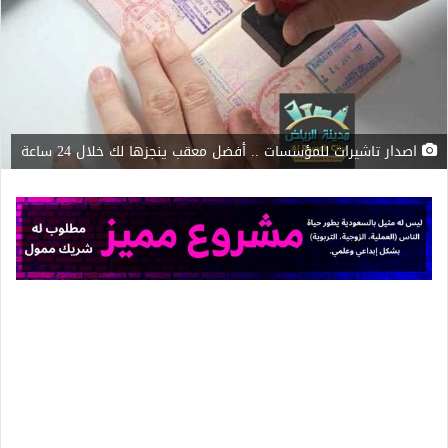
اصدار تاشيرات للمؤسسات .. أفضل معقب ينجزها لك خلال 24 ساعة