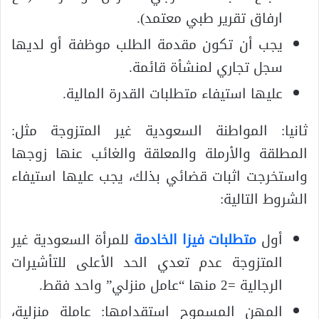
ارفاق تقرير طبي معتمد).
يجب أن تكون مقدمة الطلب موظفة أو لديها
سجل تجاري لمنشأة قائمة.
عليها استيفاء متطلبات القدرة المالية.
ثانيا: المواطنة السعودية غير المتزوجة مثل:
المطلقة والأرملة والمعلقة والغائب عنها زوجها
واستخرجت اثبات قضائي بذلك، يجب عليها استيفاء
الشروط التالية:
أول
متطلبات فيزا الخادمة
للمرأة السعودية غير
المتزوجة عدم تعدي الحد الأعلى للتأشيرات
الرجالية =2 منها “عامل منزلي” واحد فقط.
المهن المسموح استقدامها: عاملة منزلية،