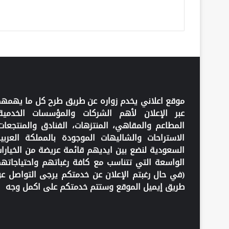
موقع اعلاني يخدم زواره عن طريق طرح كل ما يهمه
عبر الإعلان لأهم الشركات والمؤسسات الخدمية
المطاعم والمقاهي، المنتزهات، الفنادق والمنتجعات
الاستراحات والشاليهات الموجودة بالمملكة العربي
السعودية لنضع بين ايديهم قائمة عريضة من الخيارا
الواسعة التي تتناسب مع كافة رغباتهم واحتياجاته
(في حال رغبتم الإعلان عن خدمتكم يرجى التواصل ع
طريق إيميل الموقع وستتم خدمتكم على اكمل وجه