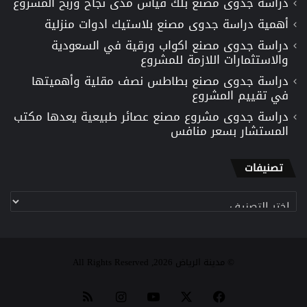
دراسة جدوى مصنع بلك قياس مدى نجاح وربح المشروع
أهمية دراسة جدوى مصنع بلاستيك ادوات منزلية
دراسة جدوى مصنع اكواب ورقية في السعودية
والاستثمارات اللازمة للمشروع
دراسة جدوى مصنع بطاطس نصف مقلية وأهميتها
في تقييم المشروع
دراسة جدوى مشروع مصنع عصائر طبيعية يعدها مكتب
المستشار بسعر منافس
تصنيفات
تصنيفات
© مدينة الرياض 2026, All Rights Reserved
‫X
فيسبوك
‫YouTube
انستقرام
ملخص