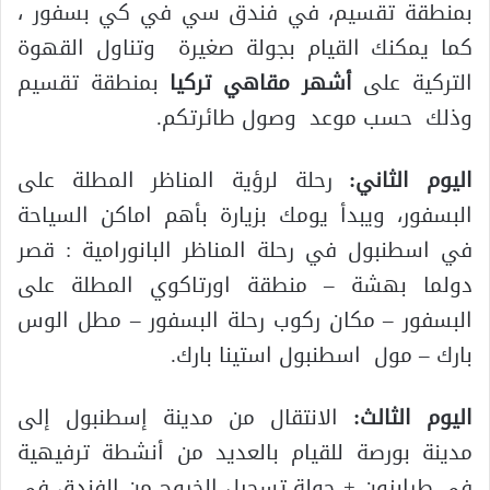
بمنطقة تقسيم، في فندق سي في كي بسفور ،
كما يمكنك القيام بجولة صغيرة وتناول القهوة
التركية على
أشهر مقاهي تركيا
بمنطقة تقسيم
وذلك حسب موعد وصول طائرتكم.
اليوم الثاني:
رحلة لرؤية المناظر المطلة على
البسفور، ويبدأ يومك بزيارة بأهم اماكن السياحة
في اسطنبول في رحلة المناظر البانورامية : قصر
دولما بهشة – منطقة اورتاكوي المطلة على
البسفور – مكان ركوب رحلة البسفور – مطل الوس
بارك – مول اسطنبول استينا بارك.
اليوم الثالث:
الانتقال من مدينة إسطنبول إلى
مدينة بورصة للقيام بالعديد من أنشطة ترفيهية
في طرابزون + جولة تسجيل الخروج من الفندق في