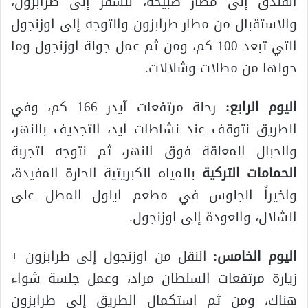
الفندق إلى مطار صبيحة، للسفر إلى طرابزون،
والاستقبال من مطار طرابزون والتوجه إلى اوزنجول
التي تبعد 100 كم، ومن ثم عمل جولة اوزنجول وما
حولها من مطلات وشلالات.
اليوم الرابع:
رحلة مرتفعات آيدر 166 كم، وفي
الطريق نتوقف عند نشاطات ايد، التجديف بالنهر،
والحبال المعلقة فوق النهر، ثم نتوجه لتجربة
الحمامات التركية
بالمياه الكبريتية الحارة المفيدة،
واخيراً الجلوس في مطعم ايلول المطل على
الشلال، والعودة إلى اوزنجول.
اليوم الخامس:
النقل من اوزنجول إلى طرابزون +
زيارة مرتفعات السلطان مراد، وعمل جلسة شواء
هناك، ومن ثم استكمال الطريق إلى طرابزون