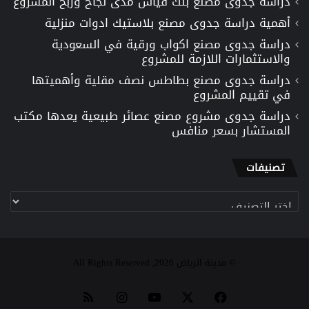
دراسة جدوى مصنع بلك قياس مدى نجاح وربح المشروع
أهمية دراسة جدوى مصنع بلاستيك ادوات منزلية
دراسة جدوى مصنع اكواب ورقية في السعودية
والاستثمارات اللازمة للمشروع
دراسة جدوى مصنع بطاطس نصف مقلية وأهميتها
في تقييم المشروع
دراسة جدوى مشروع مصنع عصائر طبيعية يعدها مكتب
المستشار بسعر منافس
تصنيفات
تصنيفات
© مدينة الرياض 2026, All Rights Reserved
‫X
فيسبوك
‫YouTube
انستقرام
ملخص