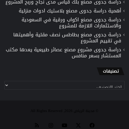
دراسة جدوى مصنع بلك قياس مدى نجاح وربح المشروع
أهمية دراسة جدوى مصنع بلاستيك ادوات منزلية
دراسة جدوى مصنع اكواب ورقية في السعودية
والاستثمارات اللازمة للمشروع
دراسة جدوى مصنع بطاطس نصف مقلية وأهميتها
في تقييم المشروع
دراسة جدوى مشروع مصنع عصائر طبيعية يعدها مكتب
المستشار بسعر منافس
تصنيفات
تصنيفات
© مدينة الرياض 2026, All Rights Reserved
‫X
فيسبوك
‫YouTube
انستقرام
ملخص