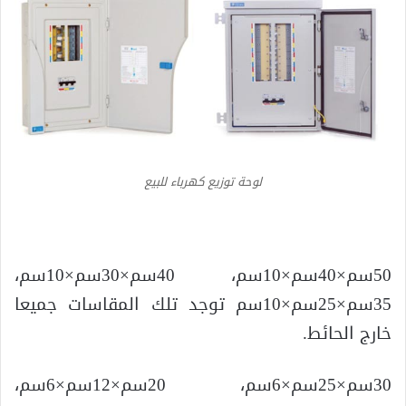
لوحة توزيع كهرباء للبيع
50سم×40سم×10سم، 40سم×30سم×10سم،
35سم×25سم×10سم توجد تلك المقاسات جميعا
خارج الحائط.
30سم×25سم×6سم، 20سم×12سم×6سم،