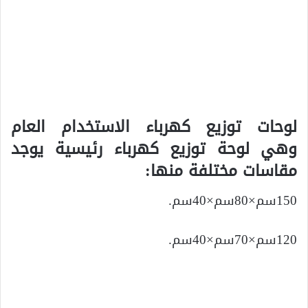
لوحات توزيع كهرباء الاستخدام العام
وهي لوحة توزيع كهرباء رئيسية يوجد
مقاسات مختلفة منها:
150سم×80سم×40سم.
120سم×70سم×40سم.