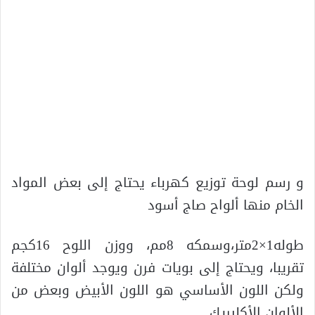
و رسم لوحة توزيع كهرباء يحتاج إلى بعض المواد
الخام منها ألواح صاج أسود
طوله1×2متر،وسمكه 8مم، ووزن اللوح 16كجم
تقريبا، ويحتاج إلى بويات فرن ويوجد ألوان مختلفة
ولكن اللون الأساسي هو اللون الأبيض وبعض من
الألوان الأكليريك.