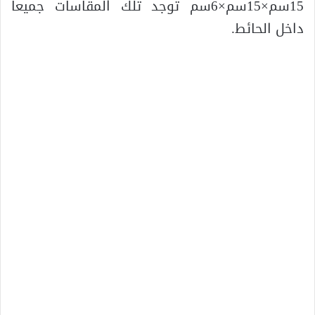
15سم×15سم×6سم توجد تلك المقاسات جميعا
داخل الحائط.