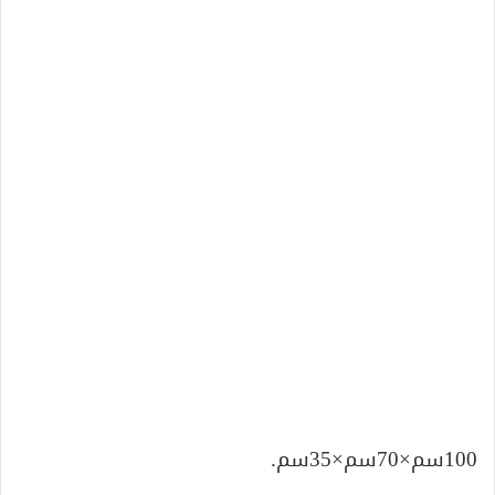
100سم×70سم×35سم.