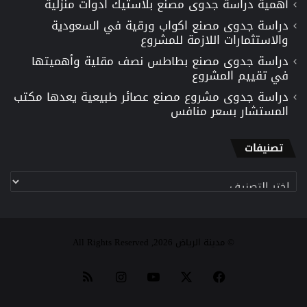
أهمية دراسة جدوى مصنع بلاستيك ادوات منزلية
دراسة جدوى مصنع اكواب ورقية في السعودية
والاستثمارات اللازمة للمشروع
دراسة جدوى مصنع بطاطس نصف مقلية وأهميتها
في تقييم المشروع
دراسة جدوى مشروع مصنع عصائر طبيعية يعدها مكتب
المستشار بسعر منافس
تصنيفات
تصنيفات
© مدينة الرياض 2026, All Rights Reserved
‫X
فيسبوك
‫YouTube
انستقرام
ملخص