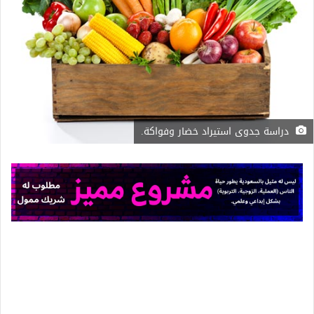
دراسة جدوى استيراد خضار وفواكة.