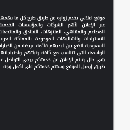
موقع اعلاني يخدم زواره عن طريق طرح كل ما يهمه
عبر الإعلان لأهم الشركات والمؤسسات الخدمية
المطاعم والمقاهي، المنتزهات، الفنادق والمنتجعات
الاستراحات والشاليهات الموجودة بالمملكة العربي
السعودية لنضع بين ايديهم قائمة عريضة من الخيارا
الواسعة التي تتناسب مع كافة رغباتهم واحتياجاته
(في حال رغبتم الإعلان عن خدمتكم يرجى التواصل ع
طريق إيميل الموقع وستتم خدمتكم على اكمل وجه