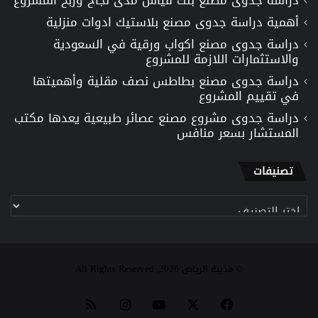
أهمية دراسة جدوى مصنع بلاستيك ادوات منزلية
دراسة جدوى مصنع اكواب ورقية في السعودية
والاستثمارات اللازمة للمشروع
دراسة جدوى مصنع بطاطس نصف مقلية وأهميتها
في تقييم المشروع
دراسة جدوى مشروع مصنع عصائر طبيعية يعدها مكتب
المستشار بسعر منافس
تصنيفات
تصنيفات
© مدينة الرياض 2026, All Rights Reserved
‫X
فيسبوك
‫YouTube
انستقرام
ملخص