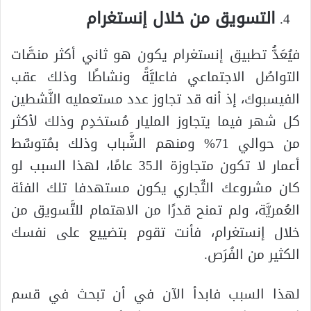
التسويق من خلال إنستغرام
فيُعَدُّ تطبيق إنستغرام يكون هو ثاني أكثر منصَّات
التواصُل الاجتماعي فاعليَّةً ونشاطًا وذلك عقب
الفيسبوك، إذ أنه قد تجاوز عدد مستعمليه النَّشطين
كل شهر فيما يتجاوز المليار مُستخدِم وذلك لأكثر
من حوالي 71% ومنهم الشَّباب وذلك بمُتوسِّط
أعمار لا تكون متجاوزة الـ35 عامًا، لهذا السبب لو
كان مشروعك التِّجاري يكون مستهدفا تلك الفئة
العُمريَّة، ولم تمنح قدرًا من الاهتمام للتَّسويق من
خلال إنستغرام، فأنت تقوم بتضييع على نفسك
الكثير من الفُرَص.
لهذا السبب فابدأ الآن في أن تبحث في قسم