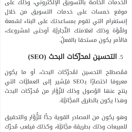
الخدمات الخاصة بالتسويق الإلكتروني، وذلك على
موقع خمسات على خدمات التسويق من خلال
إنستغرام التي تقوم بمساعدتك على البناء لسُمعة
ولقُوَّة وذلك لعلامتك التِّجاريَّة أوحتى لمشروعك،
فالأمر يكون مستحقا بالفعلُ.
التحسين لمحرِّكات البحث (SEO)
فمُصطلح التحسين لمُحرِّكات البحث، أو ما يكون
معروفا اختصارًا بـSEO فيُشير إلى العمليَّات التي
ينتج عنها الوُصول وذلك للزُوَّار من مُحرِّكات البحث
وهذا يكون بالطرق المجَّانيَّة.
وهو يكون من المصادر القوية جدًّا للزُّوَّار والتحقيق
للمبيعات وذلك بطريقة مجَّانيَّة، وكذلك فيلعب مُحرِّك