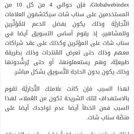
Globalwebindex، فإن حوالي 4 من كل 10 من
المستخدمين على سناب شات سيكتشفون العلامات
التِّجاريَّة وذلك يكون بفضل الدعم للمُؤثِّرين
وللمشاهير، إذ يقوم أساس التسويق أيضا في
سناب شات على المؤثرين وكذلك على عقد شراكات
معهم وذلك حتى تعرض المُنتجات وذلك بطريقة
طبيعيَّة، وهم يستعملونها، أو حتى يُرشِّحونها
وذلك يكون بدون الحاجة للتَّسويق بشكل مباشر.
لهذا السبب فإن كانت علامتك التِّجاريَّة تقوم
بالاستهداف لتلك الشريحة تكون من العُملاء، لهذا
السبب فمن الخطأ أيضا عدم تواجدك أيضا على
منصَّة سناب شات.