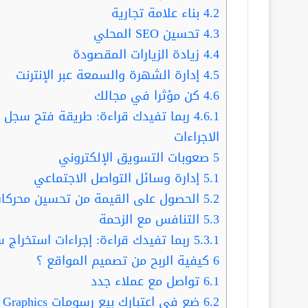
4.2
بناء علامة تجارية
4.3
تحسين SEO المحلي
4.4
زيادة الزيارات المقصودة
4.5
إدارة الشهرة والسمعة عبر الإنترنت
4.6
كن مؤثرا في مجالك
4.6.1
ربما تفيدك قراءة: طريقة فتح سجل ت
الاجراءات
5
صعوبات التسويق الإلكتروني
5.1
إدارة وسائل التواصل الاجتماعي
5.2
الحصول على القيمة من تحسين محركات
5.3
التنافس مع الزحمة
5.3.1
ربما تفيدك قراءة: إجراءات استخراج س
6
كيفية الربح من تصميم المواقع ؟
6.1
تواصل مع عملاء جدد
6.2
ضع في اعتبارك بيع رسومات Graphics