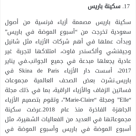
سكينة باريس
سكينة باريس مصممة أزياء فرنسية من أصول
سعودية تخرجت من “أسبوع الموضة في باريس”
وبدأت عملها في أهم شركات الأزياء مثل شانيل
وجيفنشي وألكسندر فاوت، امتلاكها لتجربة غير
عادية يجعلها مبدعة في جميع الجوانب.في يناير
2017، أسست دار الأزياء Skina de Paris في
باريس.نشرت بعض الصحف العالمية مجموعات
فساتين الزفاف والأزياء الراقية، بما في ذلك مجلة
“Elle” ومجلة “Marie-Claire”، وتقوم بتصميم الأزياء
الجاهزة الفاخرة منذ عام 2018.عرضت سكينة
مجموعاتها في العديد من الفعاليات الشهيرة، مثل
أسبوع الموضة في باريس وأسبوع الموضة في