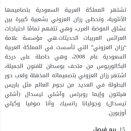
تشتهر المملكة العربية السعودية بتصاميمها
الأنثوية، وتحظى رزان العزوني بشعبية كبيرة بين
عشاق الموضة العرب، وهي تتفهم تمامًا احتياجات
العرائس العربيات الحديثات.هي مؤسسة علامة
“رزان العزوني” التي تأسست في المملكة العربية
السعودية عام 2008، وهي حاصلة على درجة
البكالوريوس من متحف بوسطن للفنون الجميلة،
اشتهر رزان العزوني بتصميماته المذهلة ولعب دور
البطولة في العديد من نجوم العالم مثل باريس
هيلتون وإيما روبرتس وآشلي تيسدال (أشلي
تيسدال) وجوليانا رانسيك وآنا صوفيا وكيلي
أوزبورن.
ريم فيصل