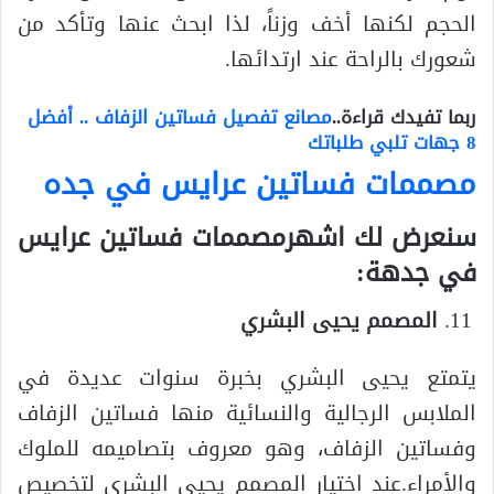
الحجم لكنها أخف وزناً، لذا ابحث عنها وتأكد من
شعورك بالراحة عند ارتدائها.
ربما تفيدك قراءة..
مصانع تفصيل فساتين الزفاف .. أفضل
8 جهات تلبي طلباتك
مصممات فساتين عرايس في جده
سنعرض لك اشهرمصممات فساتين عرايس
في جدهة:
المصمم يحيى البشري
يتمتع يحيى البشري بخبرة سنوات عديدة في
الملابس الرجالية والنسائية منها فساتين الزفاف
وفساتين الزفاف، وهو معروف بتصاميمه للملوك
والأمراء.عند اختيار المصمم يحيى البشري لتخصيص