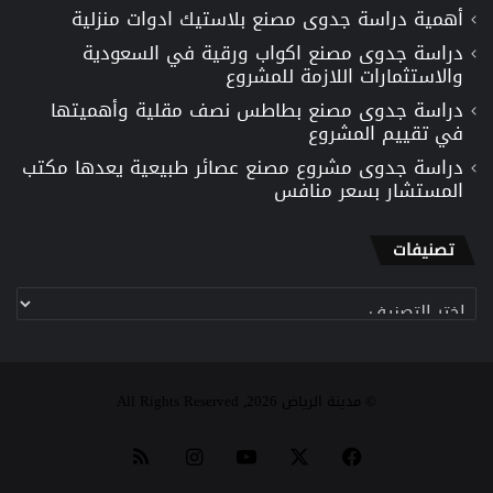
أهمية دراسة جدوى مصنع بلاستيك ادوات منزلية
دراسة جدوى مصنع اكواب ورقية في السعودية
والاستثمارات اللازمة للمشروع
دراسة جدوى مصنع بطاطس نصف مقلية وأهميتها
في تقييم المشروع
دراسة جدوى مشروع مصنع عصائر طبيعية يعدها مكتب
المستشار بسعر منافس
تصنيفات
تصنيفات
© مدينة الرياض 2026, All Rights Reserved
‫X
فيسبوك
‫YouTube
انستقرام
ملخص