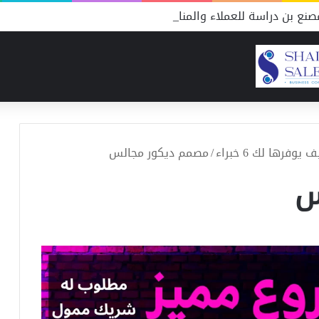
نع بن دراسة للعملاء والمنافسين
رها لك 6 خبراء
/
مصمم ديكور مجالس
س