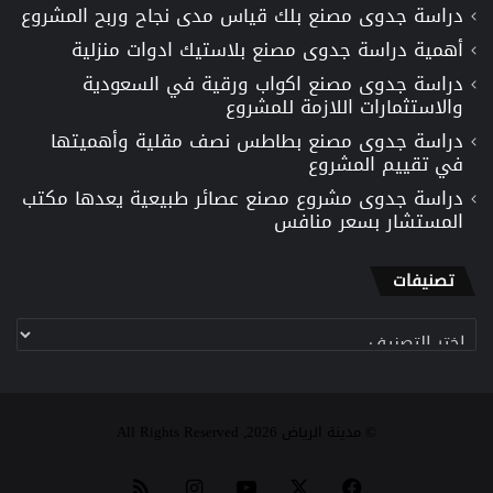
دراسة جدوى مصنع بلك قياس مدى نجاح وربح المشروع
أهمية دراسة جدوى مصنع بلاستيك ادوات منزلية
دراسة جدوى مصنع اكواب ورقية في السعودية
والاستثمارات اللازمة للمشروع
دراسة جدوى مصنع بطاطس نصف مقلية وأهميتها
في تقييم المشروع
دراسة جدوى مشروع مصنع عصائر طبيعية يعدها مكتب
المستشار بسعر منافس
تصنيفات
تصنيفات
© مدينة الرياض 2026, All Rights Reserved
‫X
فيسبوك
‫YouTube
انستقرام
ملخص