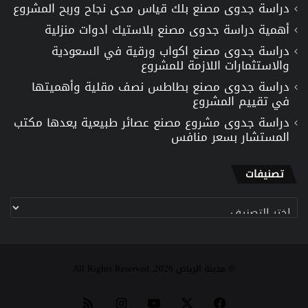
دراسة جدوى مصنع بلك قياس مدى نجاح وربح المشروع
أهمية دراسة جدوى مصنع بلاستيك ادوات منزلية
دراسة جدوى مصنع اكواب ورقية في السعودية
والاستثمارات اللازمة للمشروع
دراسة جدوى مصنع بطاطس نصف مقلية وأهميتها
في تقييم المشروع
دراسة جدوى مشروع مصنع عصائر طبيعية يعدها مكتب
المستشار بسعر منافس
تصنيفات
تصنيفات
© مدينة الرياض 2026, All Rights Reserved
‫X
فيسبوك
‫YouTube
انستقرام
ملخص