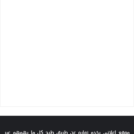
موقع اعلاني يخدم زواره عن طريق طرح كل ما يهمهم عبر