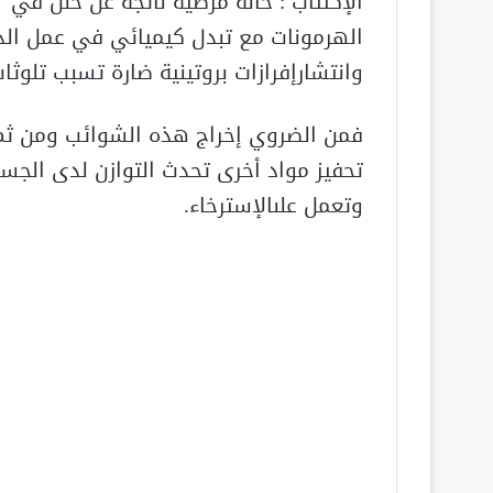
الإكتئاب : حالة مرضية ناتجة عن خلل في
الهرمونات مع تبدل كيميائي في عمل الد
وانتشارإفرازات بروتينية ضارة تسبب تلوثات
فمن الضروي إخراج هذه الشوائب ومن ثم
تحفيز مواد أخرى تحدث التوازن لدى الجس
وتعمل علىالإسترخاء.