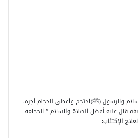
إسلام والرسول (ﷺ)احتجم وأعطى الحجام أجره.
فة قال عليه أفضل الصلاة والسلام ” الحجامة
لاج الإكتئاب: