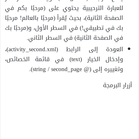
للعبارة الترحيبية يحتوي على (مرحبًا بكم في
الصفحة الثانية)، بحيث يُقرأ (مرحبًا بالعالم! مرحبًا
بك في تطبيقي!) في السطر الأول، و(مرحبًا بك
في الصفحة الثانية) في السطر الثاني.
العودة إلى الرابط (activity_second.xml)،
وإدخال الخيار (text) في قائمة الخصائص،
وتغييره إلى (@ string / second_page).
أزرار البرمجة