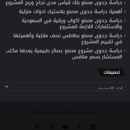
دراسة جدوى مصنع بلك قياس مدى نجاح وربح المشروع
أهمية دراسة جدوى مصنع بلاستيك ادوات منزلية
دراسة جدوى مصنع اكواب ورقية في السعودية
والاستثمارات اللازمة للمشروع
دراسة جدوى مصنع بطاطس نصف مقلية وأهميتها
في تقييم المشروع
دراسة جدوى مشروع مصنع عصائر طبيعية يعدها مكتب
المستشار بسعر منافس
تصنيفات
تصنيفات
© مدينة الرياض 2026, All Rights Reserved
‫X
فيسبوك
‫YouTube
انستقرام
ملخص