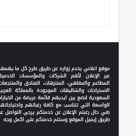
موقع اعلاني يخدم زواره عن طريق طرح كل ما يهمه
عبر الإعلان لأهم الشركات والمؤسسات الخدمية
المطاعم والمقاهي، المنتزهات، الفنادق والمنتجعات
الاستراحات والشاليهات الموجودة بالمملكة العربي
السعودية لنضع بين ايديهم قائمة عريضة من الخيارا
الواسعة التي تتناسب مع كافة رغباتهم واحتياجاته
(في حال رغبتم الإعلان عن خدمتكم يرجى التواصل ع
طريق إيميل الموقع وستتم خدمتكم على اكمل وجه