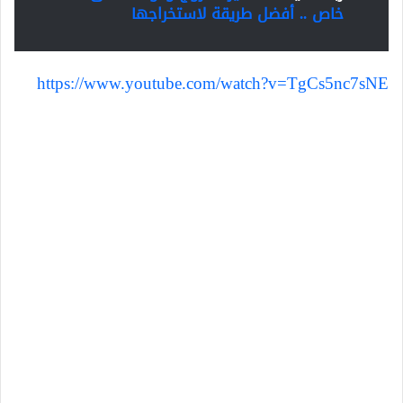
خاص .. أفضل طريقة لاستخراجها
https://www.youtube.com/watch?v=TgCs5nc7sNE