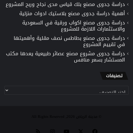
دراسة جدوى مصنع بلك قياس مدى نجاح وربح المشروع
أهمية دراسة جدوى مصنع بلاستيك ادوات منزلية
دراسة جدوى مصنع اكواب ورقية في السعودية
والاستثمارات اللازمة للمشروع
دراسة جدوى مصنع بطاطس نصف مقلية وأهميتها
في تقييم المشروع
دراسة جدوى مشروع مصنع عصائر طبيعية يعدها مكتب
المستشار بسعر منافس
تصنيفات
تصنيفات
© مدينة الرياض 2026, All Rights Reserved
‫X
فيسبوك
‫YouTube
انستقرام
ملخص