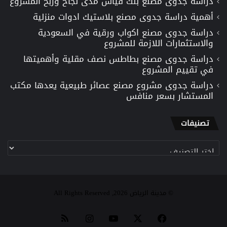
دراسة جدوى مصنع بلك قياس مدى نجاح وربح المشروع
أهمية دراسة جدوى مصنع بلاستيك ادوات منزلية
دراسة جدوى مصنع اكواب ورقية في السعودية
والاستثمارات اللازمة للمشروع
دراسة جدوى مصنع بطاطس نصف مقلية وأهميتها
في تقييم المشروع
دراسة جدوى مشروع مصنع عصائر طبيعية يعدها مكتب
المستشار بسعر منافس
تصنيفات
تصنيفات
© مدينة الرياض 2026, All Rights Reserved
‫X
فيسبوك
‫YouTube
انستقرام
ملخص