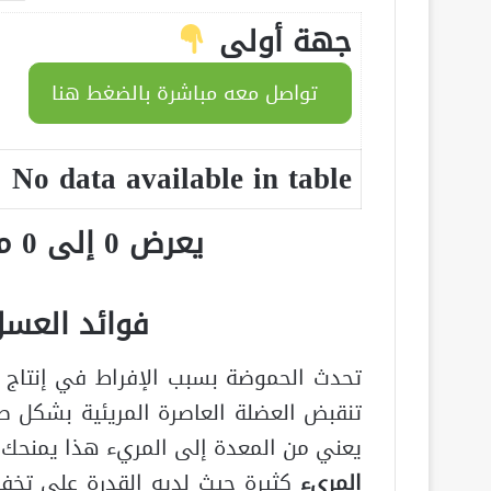
جهة أولى
تواصل معه مباشرة بالضغط هنا
No data available in table
يعرض 0 إلى 0 من أصل 0 سجلّ
فوائد العسل
تحدث الحموضة بسبب الإفراط في إنتاج ا
تنقبض العضلة العاصرة المريئية بشكل ص
يعني من المعدة إلى المريء هذا يمنحك 
المريء
كثيرة حيث لديه القدرة على تخف