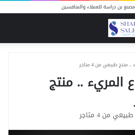
صنع بن دراسة للعملاء والمنافسين
منتج طبيعي من 4 متاجر
 المريء .. منتج
عي من 4 متاجر