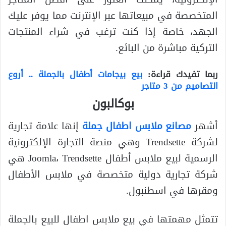
المتخصصة في مبيعاتها عبر الإنترنت مما يوفر عليك
الجهد، خاصة إذا كنت ترغب في شراء المنتجات
التركية مباشرة من البائع.
ربما تفيدك قراءة:
بيع بيجامات أطفال بالجملة .. أروع
التصاميم من 3 متاجر
بوكالبون
أشهر
مصانع ملابس اطفال جملة
إنها علامة تجارية
لشركة Trendsette وهي منصة التجارة الإلكترونية
الرسمية لبيع ملابس أطفال Joomla، Trendsette هي
شركة تجارية دولية متخصصة في ملابس الأطفال
ومقرها في اسطنبول.
تتمثل مهمتها في بيع ملابس اطفال للبيع بالجملة