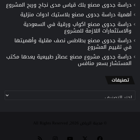
دراسة جدوى مصنع بلك قياس مدى نجاح وربح المشروع
أهمية دراسة جدوى مصنع بلاستيك ادوات منزلية
دراسة جدوى مصنع اكواب ورقية في السعودية
والاستثمارات اللازمة للمشروع
دراسة جدوى مصنع بطاطس نصف مقلية وأهميتها
في تقييم المشروع
دراسة جدوى مشروع مصنع عصائر طبيعية يعدها مكتب
المستشار بسعر منافس
تصنيفات
تصنيفات
© مدينة الرياض 2026, All Rights Reserved
‫X
فيسبوك
‫YouTube
انستقرام
ملخص