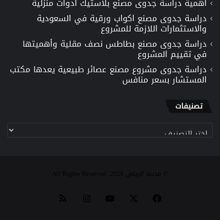
أهمية دراسة جدوى مصنع بلاستيك ادوات منزلية
دراسة جدوى مصنع اكواب ورقية في السعودية
والاستثمارات اللازمة للمشروع
دراسة جدوى مصنع بطاطس نصف مقلية وأهميتها
في تقييم المشروع
دراسة جدوى مشروع مصنع عصائر طبيعية يعدها مكتب
المستشار بسعر منافس
تصنيفات
تصنيفات
© مدينة الرياض 2026, All Rights Reserved
‫X
فيسبوك
‫YouTube
انستقرام
ملخص