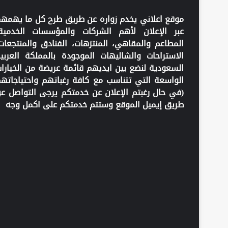
موقع اعلاني يخدم زواره عن طريق طرح كل ما يهمه
عبر الإعلان لأهم الشركات والمؤسسات الخدمية
المطاعم والمقاهي، المنتزهات، الفنادق والمنتجعات
الاستراحات والشاليهات الموجودة بالمملكة العربي
السعودية لنضع بين ايديهم قائمة عريضة من الخيارا
الواسعة التي تتناسب مع كافة رغباتهم واحتياجاته
(في حال رغبتم الإعلان عن خدمتكم يرجى التواصل ع
طريق إيميل الموقع وستتم خدمتكم على اكمل وجه