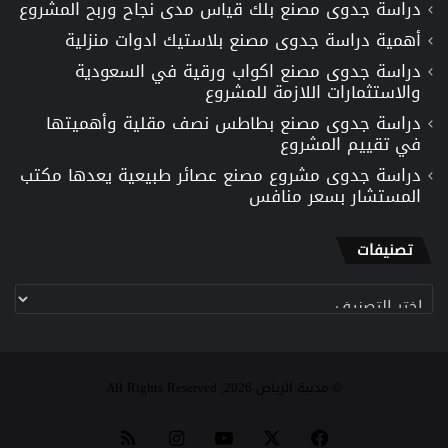
دراسة جدوى مصنع بلك قياس مدى نجاح وربح المشروع
أهمية دراسة جدوى مصنع بلاستيك ادوات منزلية
دراسة جدوى مصنع اكواب ورقية في السعودية
والاستثمارات اللازمة للمشروع
دراسة جدوى مصنع بطاطس نصف مقلية وأهميتها
في تقييم المشروع
دراسة جدوى مشروع مصنع عصائر طبيعية يعدها مكتب
المستشار بسعر منافس
تصنيفات
تصنيفات
© مدينة الرياض 2026, All Rights Reserved
‫X
فيسبوك
‫YouTube
انستقرام
ملخص