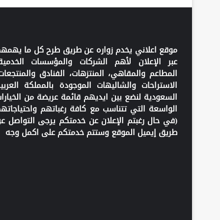
موقع اعلاني يخدم زواره عن طريق طرح كل ما يهمه
عبر الإعلان لأهم الشركات والمؤسسات الخدمية
المطاعم والمقاهي، المنتزهات، الفنادق والمنتجعات
الاستراحات والشاليهات الموجودة بالمملكة العربي
السعودية لنضع بين ايديهم قائمة عريضة من الخيارا
الواسعة التي تتناسب مع كافة رغباتهم واحتياجاته
(في حال رغبتم الإعلان عن خدمتكم يرجى التواصل ع
طريق إيميل الموقع وستتم خدمتكم على اكمل وجه