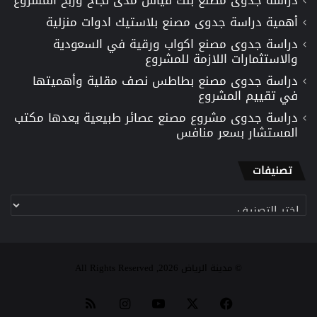
أهمية دراسة جدوى مصنع بلاستيك ادوات منزلية
دراسة جدوى مصنع اكواب ورقية في السعودية
والاستثمارات اللازمة للمشروع
دراسة جدوى مصنع بطاطس نصف مقلية وأهميتها
في تقييم المشروع
دراسة جدوى مشروع مصنع عصائر طبيعية يعدها مكتب
المستشار بسعر منافس
تصنيفات
تصنيفات
© مدينة الرياض 2026, All Rights Reserved
‫X
فيسبوك
‫YouTube
انستقرام
ملخص