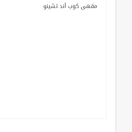
مقهى كوب أند تشينو