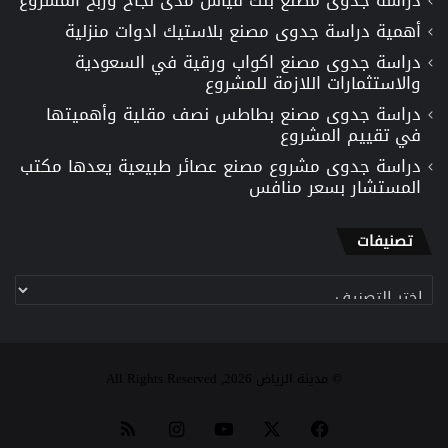
أهمية دراسة جدوى مصنع بلاستيك ادوات منزلية
دراسة جدوى مصنع اكواب ورقية في السعودية
والاستثمارات اللازمة للمشروع
دراسة جدوى مصنع بطاطس نصف مقلية وأهميتها
في تقييم المشروع
دراسة جدوى مشروع مصنع عصائر طبيعية يعدها مكتب
المستشار بسعر منافس
تصنيفات
تصنيفات
© مدينة الرياض 2026, All Rights Reserved
‫X
فيسبوك
‫YouTube
انستقرام
ملخص