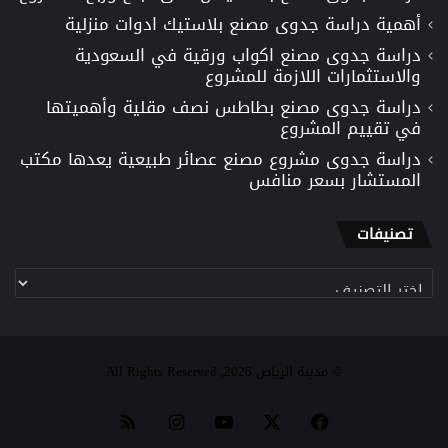
أهمية دراسة جدوى مصنع بلاستيك ادوات منزلية
دراسة جدوى مصنع اكواب ورقية في السعودية
والاستثمارات اللازمة للمشروع
دراسة جدوى مصنع بطاطس نصف مقلية وأهميتها
في تقييم المشروع
دراسة جدوى مشروع مصنع عصائر طبيعية يعدها مكتب
المستشار بسعر منافس
تصنيفات
تصنيفات
© مدينة الرياض 2026, All Rights Reserved
‫X
فيسبوك
‫YouTube
انستقرام
ملخص