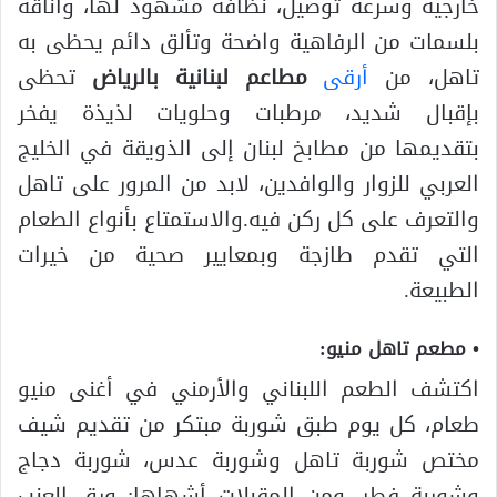
خارجية وسرعة توصيل، نظافة مشهود لها، وأناقة
بلسمات من الرفاهية واضحة وتألق دائم يحظى به
تاهل، من
أرقى
مطاعم لبنانية بالرياض
تحظى
بإقبال شديد، مرطبات وحلويات لذيذة يفخر
بتقديمها من مطابخ لبنان إلى الذويقة في الخليج
العربي للزوار والوافدين، لابد من المرور على تاهل
والتعرف على كل ركن فيه.والاستمتاع بأنواع الطعام
التي تقدم طازجة وبمعايير صحية من خيرات
الطبيعة.
• مطعم تاهل منيو:
اكتشف الطعم اللبناني والأرمني في أغنى منيو
طعام، كل يوم طبق شوربة مبتكر من تقديم شيف
مختص شوربة تاهل وشوربة عدس، شوربة دجاج
وشوربة فطر، ومن المقبلات أشهاها: ورق العنب