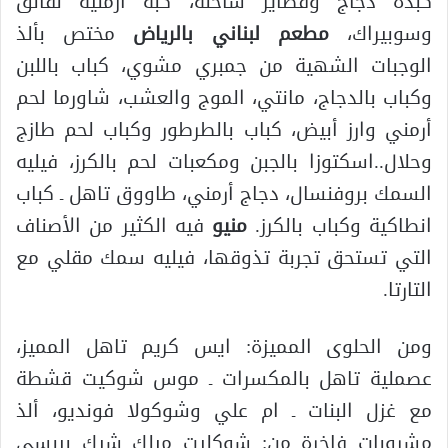
كبده دجاج وفطاير ساخنة، كبة أرمنية نقانق
وسوبيراك،
مطعم لبناني بالرياض
مختص بألذ
الوجبات الشهية من جمبري مشوي، كباب باللبن
وكباب بالدجاج، مانتي، الموج والعشب، شاورما لحم
أرمني وارز أبيض، كباب بالطرطور وكباب لحم طازج
وحلال..اسكتوزا بالجبن ومكعبات لحم بالكرز، فيليه
السمك بروفنسال، دجاج أرمني، طاووق تاهل ـ كباب
انطاكية وكباب بالكرز.
منيو
فيه الكثير من الأصناف
التي تستحق تجربة تذوقها، فيليه سمك مقلي مع
التارتا.
ومن الحلوى المميزة: ايس كريم تاهل المميز،
عصملية تاهل بالمكسرات ـ موس شوكيت قشطة
مع غزل البنات ـ ام علي وشوكولا فونديو، ألذ
مشروبات فاخرة من: شوكليت ميلك شيك بيبسي