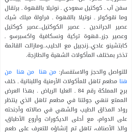
سفن آب ـ كوكتيل سعودي ـ نوتيلا بالقهوة ـ برتقال
وما نقوكولر ـ نوتيلا بالقهوة ـ فراولة ميلك شيك
عصير الجراندين ـ عصير الكوكتيل..عصير كوكتيل
وعصير جزر..قهوة تركية ونسكافية واكسبرسو ـ
كابتشينو عادي..زنجبيل مع الحليب..ومازالت القائمة
تذخر بمختلف المأكولات الشهية والطازجة.
للتواصل والحجز والاستفسار:
من هنا
من هنا
من
هنا
مطعم تاهل للمأكولات الأرمنية واللبنانية ـ خلف
برج المملكة رقم 84 ـ العليا الرياض . بهذا العرض
الممتع ننهي جولتنا في مطعم تاهل الذي ينتظر
رواد المذاق الطيب والشهي في صالاته وأجنحته
على الدوام، مع أحلى الديكورات وأروع الأطباق،
والذ الأصناف، تاهل تم إنشاؤه للتعرف على طعم