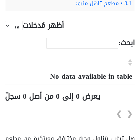
3.1
• مطعم تاهل منيو:
أظهر مُدخلات
ابحث:
No data available in table
يعرض 0 إلى 0 من أصل 0 سجلّ
❯
❮
هل ترغب بتناول وجبة مختلفة، ومبتكرة من مطعم