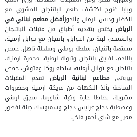
وبابا غنوج اكتشف طعم الباتنجان المشوي مع
الخضار ودبس الرمان والجوز
أفضل مطعم لبناني في
الرياض
يختص بتقديم أطباق من متبلات الباتنجان
والشمندر، لبنة من التوابل، باتنجان مع توابل أرمنية،
مسقعة باتنجان، سلطة بوملي وسلطة تاهل، حمص
باللحم، لفايق باتنجان وتبولة ارمنية، محمرة ارمنية،
باتنجان مع توابل أرمنية، سلطة روكا وفتوش، حمص
بيروتي
مطاعم لبنانية الرياض
تقدم المقبلات
الساخنة بألذ النكهات من فريكة ارمنية وخضروات
مشوية، بطاطا حارة وكبة شاورما، سجق ارمني
وعصملية دجاج عرايس دجاج وسمبوسك جبنة لفطور
مميز مع شاي أحمر فاخر.