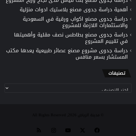
أهمية دراسة جدوى مصنع بلاستيك ادوات منزلية
دراسة جدوى مصنع اكواب ورقية في السعودية
والاستثمارات اللازمة للمشروع
دراسة جدوى مصنع بطاطس نصف مقلية وأهميتها
في تقييم المشروع
دراسة جدوى مشروع مصنع عصائر طبيعية يعدها مكتب
المستشار بسعر منافس
تصنيفات
تصنيفات
© مدينة الرياض 2026, All Rights Reserved
‫X
فيسبوك
‫YouTube
انستقرام
ملخص