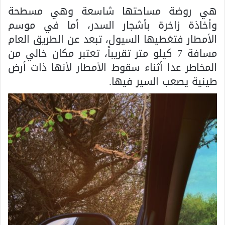
هي روضة مساحتها شاسعة وهي مسطحة
وأخاذة زاخرة بأشجار السدر، أما في موسم
الأمطار فتغطيها السيول، تبعد عن الطريق العام
مسافة 7 كيلو متر تقريباً، تعتبر مكان خالي من
المخاطر عدا أثناء سقوط الأمطار لأنها ذات أرض
طينية يصعب السير فيها.