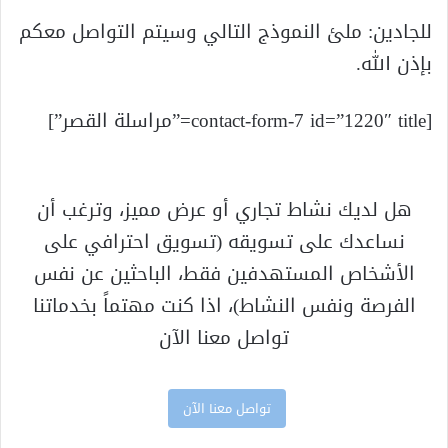
للجادين: ملئ النموذج التالي وسيتم التواصل معكم
بإذن الله.
[contact-form-7 id=”1220″ title=”مراسلة القصر”]
هل لديك نشاط تجاري أو عرض مميز، وترغب أن
نساعدك على تسويقه (تسويق احترافي على
الأشخاص المستهدفين فقط، الباحثين عن نفس
الفرصة ونفس النشاط)، اذا كنت مهتماً بخدماتنا
تواصل معنا الآن
تواصل معنا الآن