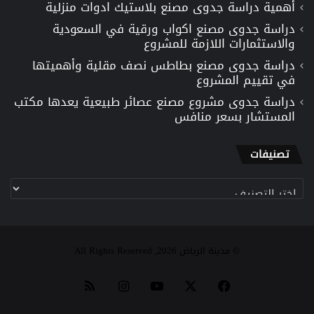
أهمية دراسة جدوى مصنع بلاستيك ادوات منزلية
دراسة جدوى مصنع اكواب ورقية في السعودية
والاستثمارات اللازمة للمشروع
دراسة جدوى مصنع بطاطس نصف مقلية وأهميتها
في تقييم المشروع
دراسة جدوى مشروع مصنع عصائر طبيعية يعدها مكتب
المستشار بسعر منافس
تصنيفات
تصنيفات
© مدينة الرياض 2026, All Rights Reserved
‫X
فيسبوك
‫YouTube
انستقرام
ملخص