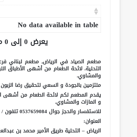
No data available in table
يعرض 0 إلى 0 من أصل 0 سجلّ
مطعم الصياد في الرياض, مطعم لبناني فرعه
التحلية. لائحة الطعام من أشهى الأطباق اللبن
والمشاوي.
ملتزمين بالجودة و السعي لتحقيق رضا الزبو
يقدم المطعم لكم لائحة الطعام من أشهى الأطب
و المازات والمشاوي.
للاستفسار والحجز جوال 0537659084 تلفون / 0114611333
العنوان:
الرياض – التحلية طريق الأمير محمد بن عبدالعزيز