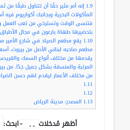
1.9
إنه أمر مثير حقًا أن تتناول طبقًا م
المأكولات البحرية وبجانبك أكواريوم فيه أس
فتنسى الوقت وتسترخي من تعب العمل وتس
بتحضيرها طهاة بارعون في مجال الأطباق ا
1.10
يقع مطعم الصياد في شارع الأمير محمد
مطعم صاحبه لبناني الأصل من بيروت، أسعار
يقدمها من مختلف أنواع السمك والقريدس 
المرتبة والمنسقة بشكل جميل جدًا. من ب
من مختلف الأعمار ليقدم لهم حسن الضيا
1.11
1.12
1.13
المصدر: مدينة الرياض
أظهر مُدخلات
ابحث: