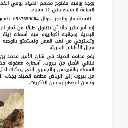
يوجد بوفيه مفتوح مطعم الصياد يومي الخمي
الساعة 6 مساء حتى 12 مساء.
للاستفسار والحجز جوال 0537659084 تلفون / 4611333
إنه أمر مثير حقًا أن تتناول طبقًا من ثما
البحرية وبجانبك أكواريوم فيه أسماك زينة 
وتسترخي من تعب العمل وتستمتع بالوجبة ا
مجال الأطباق البحرية.
يقع مطعم الصياد في شارع الأمير محمد بن 
لبناني الأصل من بيروت، أسعاره معقولة جدً
السمك والقريدس والجمبري التي يمكنك اختيا
من بيروت إلى الرياض مطعم الصياد يجذب ا
وحسن الطعام وحسن الذكريات.